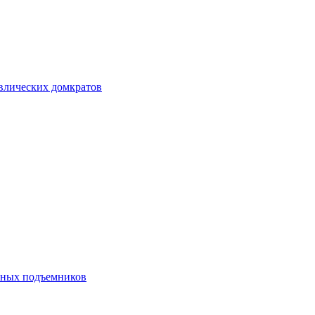
авлических домкратов
ечных подъемников