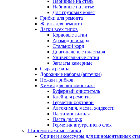
Набивные на сталь
Набивные на литье
Для грузовых колес
Грибки для ремонта
Жгуты для ремонта
Латки всех типов
Кордовые латки
Арамидный корд
Стальной корд
Диагональные пластыря
Универсальные латки
Заплаты камерные
Сырая резина
Дорожные наборы (аптечки)
Ножки грибков
Химия для шиномонтажа
Буферный очиститель
Клей для ремонта
Герметик бортовой
Автохимия, масла, жидкости
Паста монтажная
Паста для рук
Герметик внутреннего слоя
Шиномонтажные станки
Опции и аксессуары для шиномонтажных ста