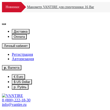
Новинки:
Манометр VANTIRE для спецтехники 16 Bar
Доставка
Оплата
Личный кабинет
Регистрация
Авторизация
р.
Валюта
€ Euro
$ US Dollar
р. Рубль
8 (800) 222-18-30
info@vantire.ru