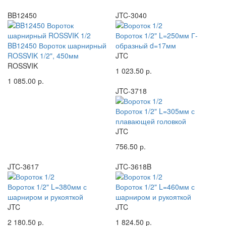
BB12450
JTC-3040
Вороток 1/2" L=250мм Г-
BB12450 Вороток шарнирный
образный d=17мм
ROSSVIK 1/2", 450мм
JTC
ROSSVIK
1 023.50 р.
1 085.00 р.
JTC-3718
Вороток 1/2" L=305мм с
плавающей головкой
JTC
756.50 р.
JTC-3617
JTC-3618B
Вороток 1/2" L=380мм с
Вороток 1/2" L=460мм с
шарниром и рукояткой
шарниром и рукояткой
JTC
JTC
2 180.50 р.
1 824.50 р.