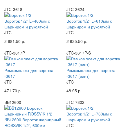
JTC-3618
JTC-3624
Вороток 1/2" L=460мм с
Вороток 1/2" L=610мм с
шарниром и рукояткой
шарниром и рукояткой
JTC
JTC
2 981.50 р.
2 625.50 р.
JTC-3617P
JTC-3617P-S
Ремкомплект для воротка
Ремкомплект для воротка
-3617
-3617 (винт)
JTC
JTC
471.70 р.
48.95 р.
BB12600
JTC-7802
Вороток 1/2" L=760мм с
BB12600 Вороток шарнирный
шарниром и рукояткой
ROSSVIK 1/2", 600мм
JTC