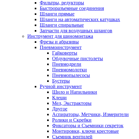
Фильтры, редукторы
Быстроразъемные соединения
Шланги прямые
Шланги на автоматических катушках
Шланги спиральные
Запчасти для воздушных шлангов
Инструмент для шиномонтажа
Фрезы и абразивы
Пневмоинструмент
Гайковерты
Обдувочные пистолеты
Пневмодрели
Пневмомолотки
Пневмопылесосы
Бустеры
Ручной инструмент
Шило и Напильники
Клещи
Мел, Экстракторы
Другое
Аспираторы, Метчики, Измерители
Ролики и Скребки
Фиксаторы и Съемники секреток
Монтировки, ключи крестовые
Съемник вентилей