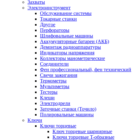
Захваты
Электроинструмент
Обслуживание системы
Токарные станки
Другое
Перфораторы
Шлифовальные машины
Аккумуляторные батареи (АКБ)
Демонтаж радиоаппаратуры
Индикаторы напряжения
Коллекторы манометрические
Соединители
Фен профессиональный, фен технический
Свечи зажигания
Термометры
Мультиметры
Тестеры
Клещи
Электродрели
Заточные станки (Точило)
Полировальные машины
Ключи
Ключи торцевые
Ключ торцевые шарнирные
Ключи торцевые T-образные