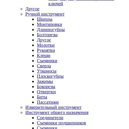
ключей
Другое
Ручной инструмент
Щипцы
Монтировки
Длинногубцы
Болторезы
Другое
Молотки
Рукоятки
Клещи
Съемники
Сверла
Утконосы
Плоскогубцы
Зажимы
Бокорезы
Отвертки
Биты
Пассатижи
Измерительный инструмент
Инструмент общего назначения
Соединители
Съемники подшипников
Съемники