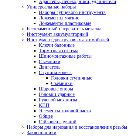
Адаптеры, переходники, удлинители
Универсальные наборы
Наборы губцевого инструмента
Ложементы мягкие
Ложементы пластиковые
Беспламенный нагреватель металла
Инструмент аккумуляторный
Инструмент для грузовых автомобилей
Ключи балонные
Тормозная система
Шиномонтажные работы
Cъемники
Двигатель
Ступица колеса
Головки ступичные
Cъемники
Шаровые опоры
Головки ударные
Рулевой механизм
КПП
Элементы ходовой части
Общее
Гайковерт ручной
Наборы для нарезания и восстановления резьбы
Заклепочники