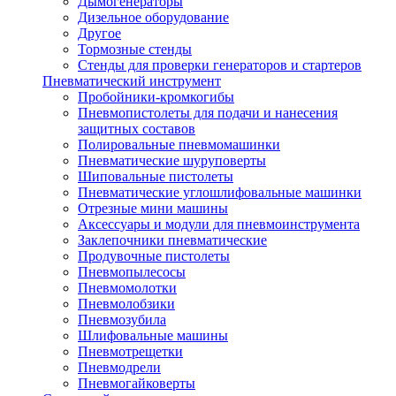
Дымогенераторы
Дизельное оборудование
Другое
Тормозные стенды
Стенды для проверки генераторов и стартеров
Пневматический инструмент
Пробойники-кромкогибы
Пневмопистолеты для подачи и нанесения
защитных составов
Полировальные пневмомашинки
Пневматические шуруповерты
Шиповальные пистолеты
Пневматические углошлифовальные машинки
Отрезные мини машины
Аксессуары и модули для пневмоинструмента
Заклепочники пневматические
Продувочные пистолеты
Пневмопылесосы
Пневмомолотки
Пневмолобзики
Пневмозубила
Шлифовальные машины
Пневмотрещетки
Пневмодрели
Пневмогайковерты