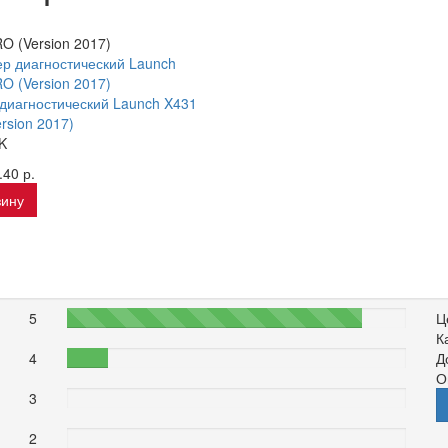
O (Version 2017)
диагностический Launch X431
rsion 2017)
K
.40 р.
зину
5
87%
Ц
К
4
12%
Д
О
3
0%
2
0%