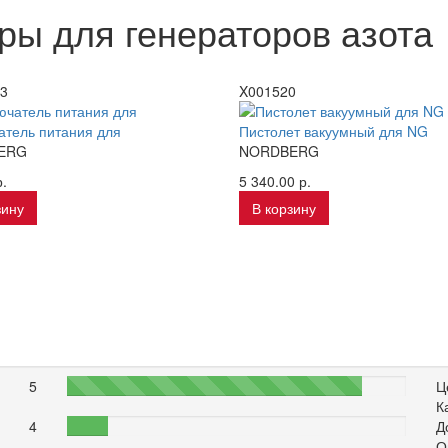
ры для генераторов азота
3
X001520
тель питания для
Пистолет вакуумный для NG
ERG
NORDBERG
.
5 340.00 р.
зину
В корзину
5
87%
Ц
К
4
12%
Д
О