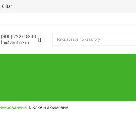
16 Bar
 (800) 222-18-30
nfo@vantire.ru
т блоков BDC
Шиномонтаж
Автосервис
Бренды
инированные
Ключи дюймовые