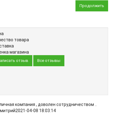
Продолжить
на
чество товара
ставка
енка магазина
аписать отзыв
Все отзывы
личная компания , доволен сотрудничеством ..
митрий
2021-04-08 18:03:14