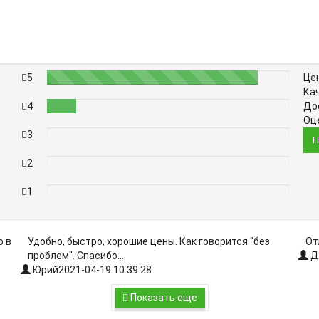
5
87%
Це
Ка
4
12%
До
Оц
3
0%
Н
2
0%
1
0%
о в
Удобно, быстро, хорошие цены. Как говорится "без
От
проблем". Спасибо...
Д
Юрий
2021-04-19 10:39:28
Показать еще