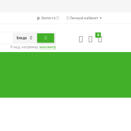
р.
Валюта
Личный кабинет
0
Везде
Я ищу, например,
манометр
Статьи
Контакты